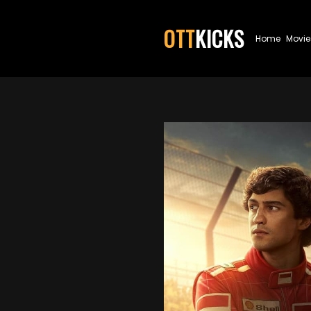
OTT
KICKS
Home
Movie