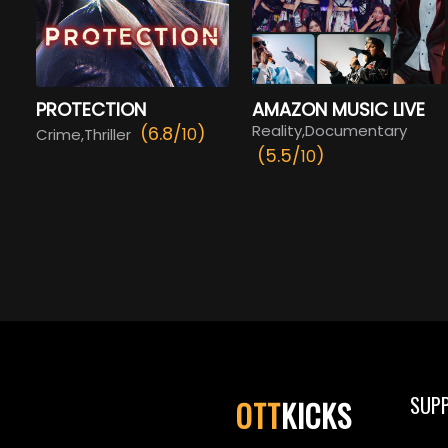
PROTECTION
AMAZON MUSIC LIVE
Reality,Documentary
(6.8/
)
10
Crime,Thriller
(5.5/
)
10
SUP
OTT
KICKS