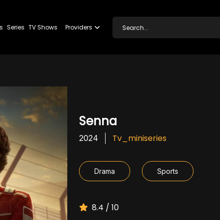
s
Series
TV Shows
Providers
Senna
Tv_miniseries
2024
Drama
Sports
8.4 / 10