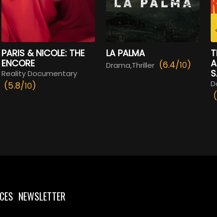
PARIS & NICOLE: THE
LA PALMA
T
ENCORE
A
(6.4/
)
10
Drama,Thriller
S
Reality Documentary
D
(5.8/
)
10
CES
NEWSLETTER